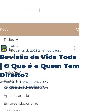
Post
Todos
APB
Todos
8 de mar. de 2023
2 min de leitura
Revisão da Vida Toda
Revisão da Aposentadoria
| O Que é e Quem Tem
INSS
Inclusão Social
Direito?
Economia
Atualizado:
6 de jul. de 2023
O que é a Revisão?
Atividade Concomitantes
Aposentadoria
Empreendedorismo