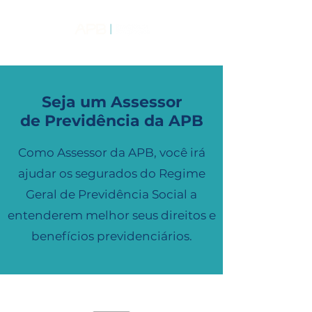
Seja um Assessor
de Previdência da APB
Como Assessor da APB, você irá
ajudar os segurados do Regime
Geral de Previdência Social a
entenderem melhor seus direitos e
benefícios previdenciários.