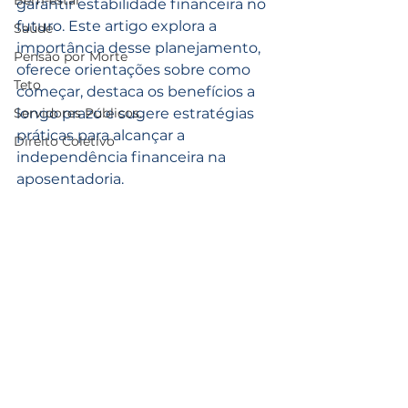
Bem-estar
garantir estabilidade financeira no 
futuro. Este artigo explora a 
Saúde
importância desse planejamento, 
Pensão por Morte
oferece orientações sobre como 
Teto
começar, destaca os benefícios a 
Servidores Públicos.
longo prazo e sugere estratégias 
práticas para alcançar a 
Direito Coletivo
independência financeira na 
aposentadoria.