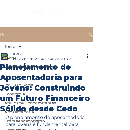
Post
Todos
APB
Todos
15 de abr. de 2024
3 min de leitura
Planejamento de
Revisão da Aposentadoria
Aposentadoria para
INSS
Inclusão Social
Jovens: Construindo
Economia
um Futuro Financeiro
Atividade Concomitantes
Sólido desde Cedo
Aposentadoria
O planejamento de aposentadoria 
Empreendedorismo
para jovens é fundamental para 