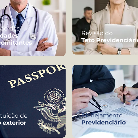
são das
Revisão do
idades
Teto Previdenciári
omitantes
Planejamento
ituição de
Previdenciário
o exterior