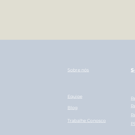
Sobre nós
S
Equipe
R
R
Blog
R
Trabalhe Conosco
P