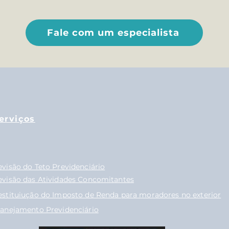
Fale com um especialista
erviços
evisão do Teto Previdenciário
evisão das Atividades Concomitantes
estituiução do Imposto de Renda para moradores no exterior
lanejamento Previdenciário