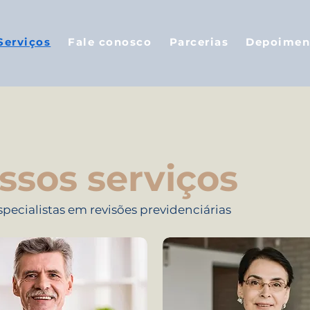
Serviços
Fale conosco
Parcerias
Depoimen
ssos serviços
pecialistas em revisões previdenciárias