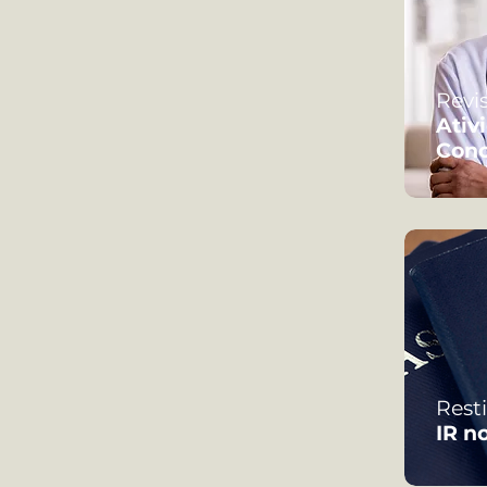
Revi
Ativ
Conc
Rest
IR n