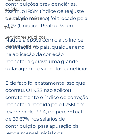
Bem-estar
contribuições previdenciárias. 
Saúde
Assim, o IRSM (índice de reajuste 
do salário mínimo) foi trocado pela 
Pensão por Morte
URV (Unidade Real de Valor).
Teto
Servidores Públicos.
Naquela época com o alto índice 
Direito Coletivo
de inflação no país, qualquer erro 
na aplicação da correção 
monetária gerava uma grande 
defasagem no valor dos benefícios.
E de fato foi exatamente isso que 
ocorreu. O INSS não aplicou 
corretamente o índice de correção 
monetária medida pelo IRSM em 
fevereiro de 1994, no percentual 
de 39,67% nos salários de 
contribuição, para apuração da 
renda mensal inicial dos 