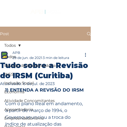
Post
Todos
APB
Todos
29 de jun. de 2021
3 min de leitura
Tudo sobre a Revisão
Revisão da Aposentadoria
do IRSM (Curitiba)
INSS
Inclusão Social
Atualizado:
6 de jul. de 2023
1) ENTENDA A REVISÃO DO IRSM
Economia
Atividade Concomitantes
Com o plano Real em andamento, 
Aposentadoria
a partir de março de 1994, o 
Governo anunciou a troca do 
Empreendedorismo
índice de atualização das 