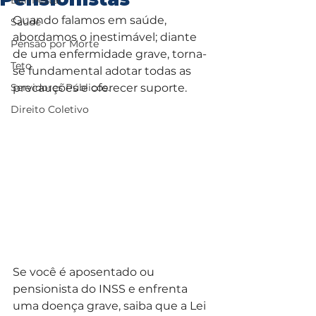
Bem-estar
Quando falamos em saúde, 
Saúde
abordamos o inestimável; diante 
Pensão por Morte
de uma enfermidade grave, torna-
Teto
se fundamental adotar todas as 
Servidores Públicos.
precauções e oferecer suporte.
Direito Coletivo
Se você é aposentado ou 
pensionista do INSS e enfrenta 
uma doença grave, saiba que a Lei 