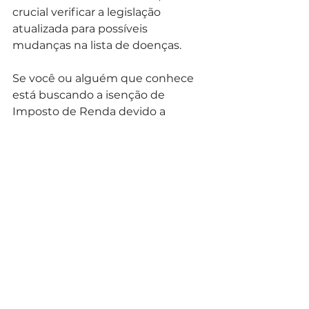
crucial verificar a legislação 
atualizada para possíveis 
mudanças na lista de doenças.
Se você ou alguém que conhece 
está buscando a isenção de 
Imposto de Renda devido a 
doenças graves, entre em contato 
conosco. Conte com o apoio de 
profissionais qualificados que 
oferecem orientação especializada, 
desde a coleta da documentação 
necessária até a representação nos 
trâmites legais, proporcionando 
maior segurança e tranquilidade 
nesse momento.
INSS