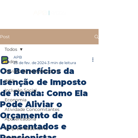
Post
Todos
APB
Todos
23 de fev. de 2024
3 min de leitura
Os Benefícios da
Revisão da Aposentadoria
Isenção de Imposto
INSS
Inclusão Social
de Renda: Como Ela
Economia
Pode Aliviar o
Atividade Concomitantes
Orçamento de
Aposentadoria
Aposentados e
Empreendedorismo
Pensionistas