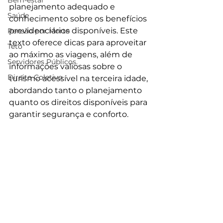
Bem-estar
planejamento adequado e 
Saúde
conhecimento sobre os benefícios 
previdenciários disponíveis. Este 
Pensão por Morte
texto oferece dicas para aproveitar 
Teto
ao máximo as viagens, além de 
Servidores Públicos.
informações valiosas sobre o 
Direito Coletivo
turismo acessível na terceira idade, 
abordando tanto o planejamento 
quanto os direitos disponíveis para 
garantir segurança e conforto.