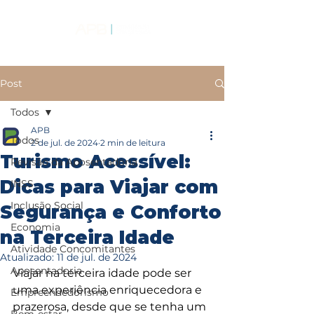
Post
Todos
APB
Todos
2 de jul. de 2024
2 min de leitura
Turismo Acessível:
Revisão da Aposentadoria
Dicas para Viajar com
INSS
Inclusão Social
Segurança e Conforto
Economia
na Terceira Idade
Atividade Concomitantes
Atualizado:
11 de jul. de 2024
Aposentadoria
Viajar na terceira idade pode ser 
uma experiência enriquecedora e 
Empreendedorismo
prazerosa, desde que se tenha um 