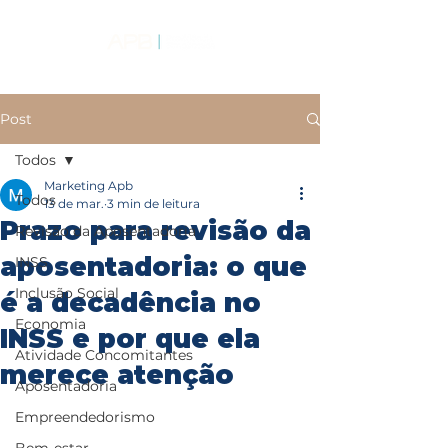
Post
Todos
Marketing Apb
Todos
13 de mar.
3 min de leitura
Prazo para revisão da
Revisão da Aposentadoria
aposentadoria: o que
INSS
Inclusão Social
é a decadência no
Economia
INSS e por que ela
Atividade Concomitantes
merece atenção
Aposentadoria
Empreendedorismo