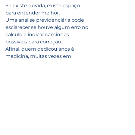
Se existe dúvida, existe espaço 
para entender melhor.
Uma análise previdenciária pode 
esclarecer se houve algum erro no 
cálculo e indicar caminhos 
possíveis para correção.
Afinal, quem dedicou anos à 
medicina, muitas vezes em 
jornadas duplas, merece que esse 
esforço seja reconhecido também 
na aposentadoria.
Ver tudo
Posts recentes