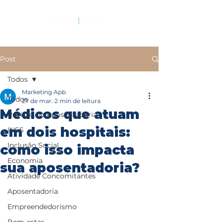
Post
Todos
Marketing Apb
Todos
27 de mar.
2 min de leitura
Médicos que atuam
Revisão da Aposentadoria
em dois hospitais:
INSS
Inclusão Social
como isso impacta
Economia
sua aposentadoria?
Atividade Concomitantes
Aposentadoria
Empreendedorismo